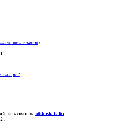
хотничьих товаров
)
в
)
х товаров
)
ий пользователь:
nikitashabalin
2 )