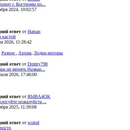
онат г. Костромы по...
бря 2024, 10:02:57
ний ответ
от
Hatsan
я настой
я 2026, 11:28:42
,
Разное
,
Архив
,
Лодки-моторы
ний ответ
от
Dmitry798
ра-ли менять Назван...
аля 2026, 17:46:00
ний ответ
от
RbIBA4OK
лосуйте пожалуйста ...
бря 2025, 11:39:08
ний ответ
от
wolod
росто