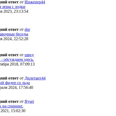
ний ответ
от
Инженер44
 леща с лодки
я 2023, 23:13:54
ний ответ
от
dnr
авочные беседы
я 2024, 22:52:28
ний ответ
от
швед
- обсуждаем здесь.
ября 2018, 07:09:13
ний ответ
от
Дилетант44
ий фидер со льда
аля 2024, 17:56:40
ний ответ
от
Byuri
 на спининг.
2021, 15:02:30