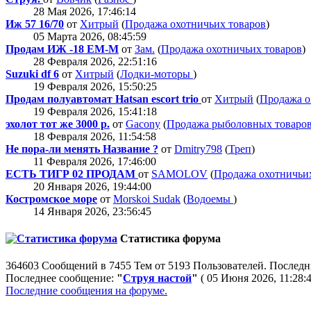
28 Мая 2026, 17:46:14
Иж 57 16/70
от
Хитрый
(
Продажа охотничьих товаров
)
05 Марта 2026, 08:45:59
Продам ИЖ -18 ЕМ-М
от
Зам.
(
Продажа охотничьих товаров
)
28 Февраля 2026, 22:51:16
Suzuki df 6
от
Хитрый
(
Лодки-моторы
)
19 Февраля 2026, 15:50:25
Продам полуавтомат Hatsan escort trio
от
Хитрый
(
Продажа о
19 Февраля 2026, 15:41:18
эхолот тот же 3000 р.
от
Gacony
(
Продажа рыболовных товаро
18 Февраля 2026, 11:54:58
Не пора-ли менять Название ?
от
Dmitry798
(
Треп
)
11 Февраля 2026, 17:46:00
ЕСТЬ ТИГР 02 ПРОДАМ
от
SAMOLOV
(
Продажа охотничьи
20 Января 2026, 19:44:00
Костромское море
от
Morskoi Sudak
(
Водоемы
)
14 Января 2026, 23:56:45
Статистика форума
364603 Сообщений в 7455 Тем от 5193 Пользователей. Последн
Последнее сообщение:
"
Струя настой
"
( 05 Июня 2026, 11:28:4
Последние сообщения на форуме.