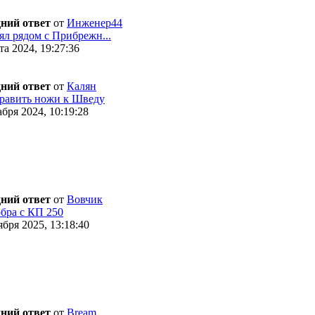
ний ответ
от
Инженер44
ял рядом с Прибрежн...
а 2024, 19:27:36
ний ответ
от
Калян
равить ножи к Шведу
бря 2024, 10:19:28
ний ответ
от
Вовчик
бра с КП 250
бря 2025, 13:18:40
ний ответ
от
Bream