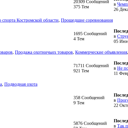
20309 Сообщений
в
Чемпи
375 Тем
26 Дека
 спорта Костромской области
,
Прошедшие соревнования
Послед
1695 Сообщений
в
Стру
4 Тем
05 Июн
оваров
,
Продажа охотничьих товаров
,
Коммерческие объявления
Послед
71711 Сообщений
в
Не по
921 Тем
11 Февр
а
,
Подводная охота
Послед
358 Сообщений
в
Прого
9 Тем
22 Октя
Послед
5876 Сообщений
в
Так п