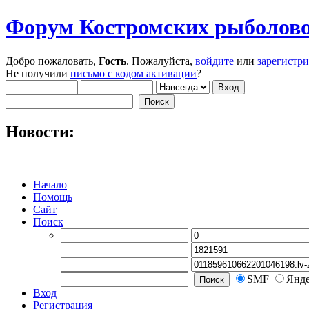
Форум Костромских рыболово
Добро пожаловать,
Гость
. Пожалуйста,
войдите
или
зарегистр
Не получили
письмо с кодом активации
?
Новости:
Начало
Помощь
Сайт
Поиск
SMF
Янд
Вход
Регистрация