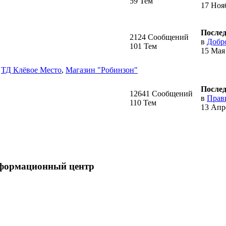
59 Тем
17 Нояб
Послед
2124 Сообщений
в
Добро
101 Тем
15 Мая 
,
ТД Клёвое Место
,
Магазин "Робинзон"
Послед
12641 Сообщений
в
Прав
110 Тем
13 Апре
нформационный центр