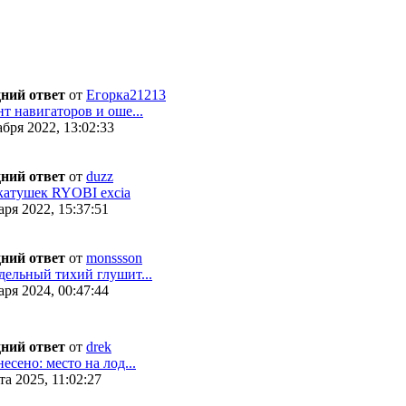
ний ответ
от
Егорка21213
т навигаторов и оше...
бря 2022, 13:02:33
ний ответ
от
duzz
катушек RYOBI excia
ря 2022, 15:37:51
ний ответ
от
monssson
дельный тихий глушит...
ря 2024, 00:47:44
ний ответ
от
drek
есено: место на лод...
а 2025, 11:02:27