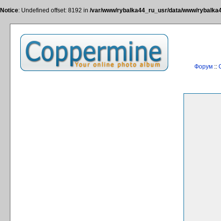
Notice
: Undefined offset: 8192 in
/var/www/rybalka44_ru_usr/data/www/rybalka44
Форум
::