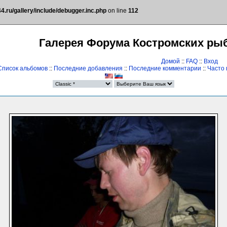
.ru/gallery/include/debugger.inc.php
on line
112
Галерея Форума Костромских ры
Домой
::
FAQ
::
Вход
Список альбомов
::
Последние добавления
::
Последние комментарии
::
Часто