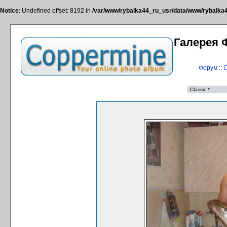
Notice
: Undefined offset: 8192 in
/var/www/rybalka44_ru_usr/data/www/rybalka44
Галерея 
Форум
::
С