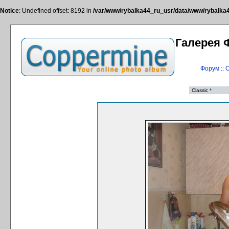
Notice
: Undefined offset: 8192 in
/var/www/rybalka44_ru_usr/data/www/rybalka44
Галерея 
Форум
::
С