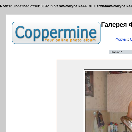
Notice
: Undefined offset: 8192 in
/var/www/rybalka44_ru_usr/data/www/rybalka44
Галерея 
Форум
::
С