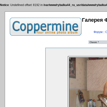
Notice
: Undefined offset: 8192 in
/var/www/rybalka44_ru_usr/data/www/rybalka44
Галерея 
Форум
::
С