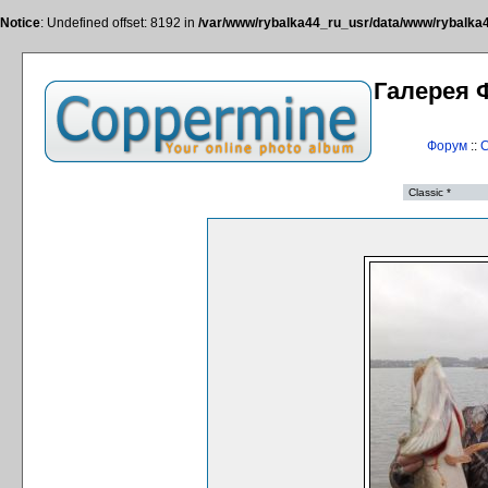
Notice
: Undefined offset: 8192 in
/var/www/rybalka44_ru_usr/data/www/rybalka44
Галерея 
Форум
::
С