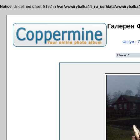
Notice
: Undefined offset: 8192 in
/var/www/rybalka44_ru_usr/data/www/rybalka44
Галерея 
Форум
::
С