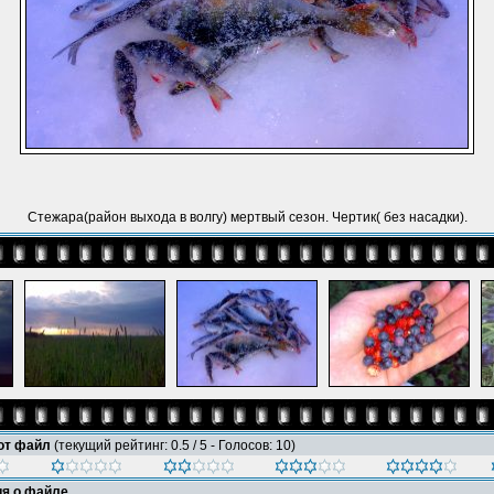
Стежара(район выхода в волгу) мертвый сезон. Чертик( без насадки).
тот файл
(текущий рейтинг: 0.5 / 5 - Голосов: 10)
я о файле