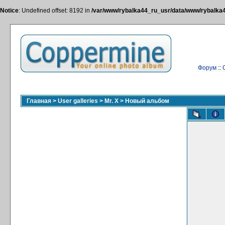
Notice
: Undefined offset: 8192 in
/var/www/rybalka44_ru_usr/data/www/rybalka44
Форум
::
Главная
>
User galleries
>
Mr. X
>
Новый альбом