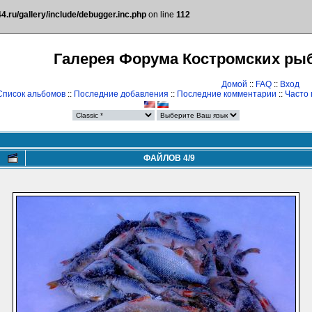
.ru/gallery/include/debugger.inc.php
on line
112
Галерея Форума Костромских ры
Домой
::
FAQ
::
Вход
Список альбомов
::
Последние добавления
::
Последние комментарии
::
Часто
ФАЙЛОВ 4/9