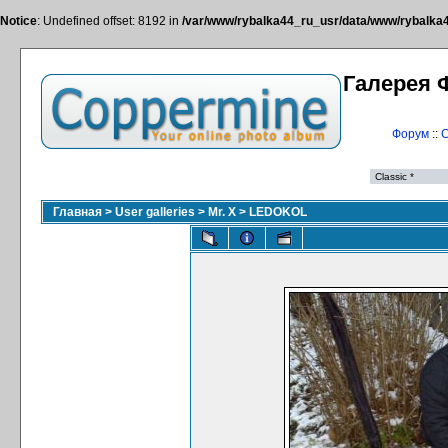
Notice
: Undefined offset: 8192 in
/var/www/rybalka44_ru_usr/data/www/rybalka44
Галерея 
Форум
::
С
Главная
>
User galleries
>
Mr. X
>
LEDOKOL