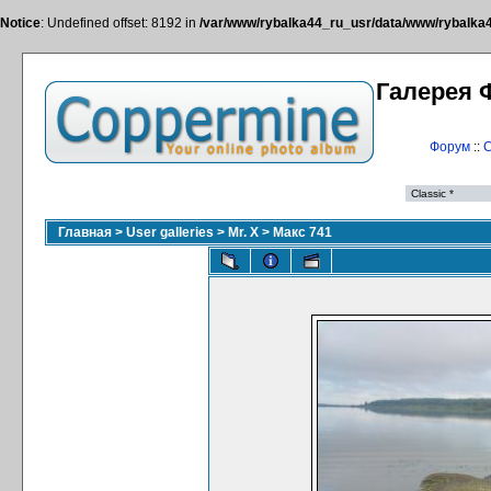
Notice
: Undefined offset: 8192 in
/var/www/rybalka44_ru_usr/data/www/rybalka44
Галерея 
Форум
::
С
Главная
>
User galleries
>
Mr. X
>
Макс 741