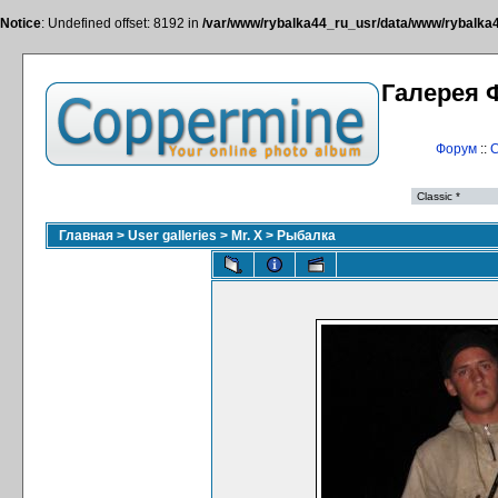
Notice
: Undefined offset: 8192 in
/var/www/rybalka44_ru_usr/data/www/rybalka44
Галерея 
Форум
::
С
Главная
>
User galleries
>
Mr. X
>
Рыбалка