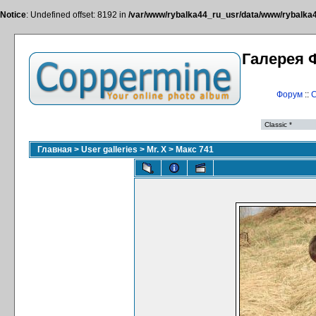
Notice
: Undefined offset: 8192 in
/var/www/rybalka44_ru_usr/data/www/rybalka44
Галерея 
Форум
::
С
Главная
>
User galleries
>
Mr. X
>
Макс 741