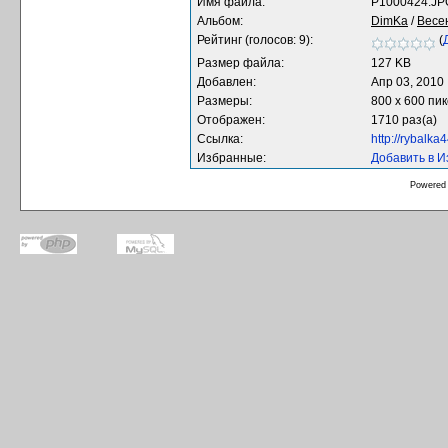
Имя файла:
P1000424.JP
Альбом:
DimKa
/
Весе
Рейтинг (голосов: 9):
(
Размер файла:
127 KB
Добавлен:
Апр 03, 2010
Размеры:
800 x 600 пи
Отображен:
1710 раз(а)
Ссылка:
http://rybalk
Избранные:
Добавить в 
Powered