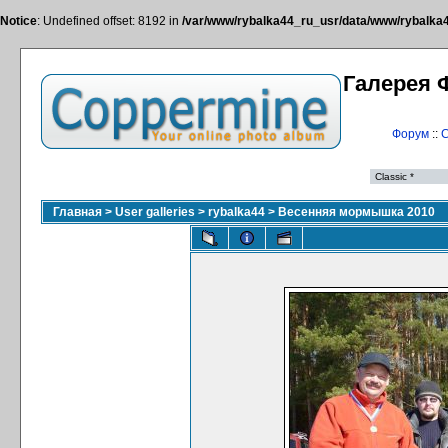
Notice
: Undefined offset: 8192 in
/var/www/rybalka44_ru_usr/data/www/rybalka44
Галерея 
Форум
::
С
Главная
>
User galleries
>
rybalka44
>
Весенняя мормышка 2010