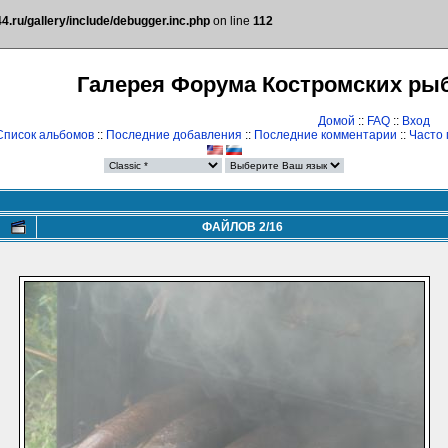
.ru/gallery/include/debugger.inc.php
on line
112
Галерея Форума Костромских ры
Домой
::
FAQ
::
Вход
Список альбомов
::
Последние добавления
::
Последние комментарии
::
Часто
ФАЙЛОВ 2/16