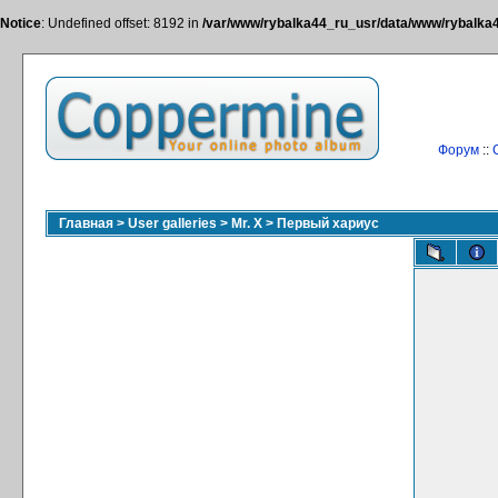
Notice
: Undefined offset: 8192 in
/var/www/rybalka44_ru_usr/data/www/rybalka44
Форум
::
Главная
>
User galleries
>
Mr. X
>
Первый хариус