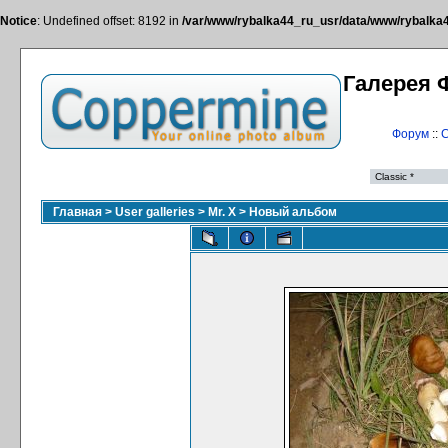
Notice
: Undefined offset: 8192 in
/var/www/rybalka44_ru_usr/data/www/rybalka44
Галерея 
Форум
::
С
Главная
>
User galleries
>
Mr. X
>
Новый альбом