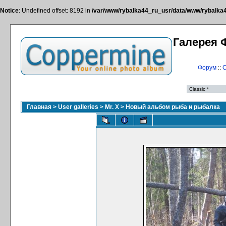
Notice
: Undefined offset: 8192 in
/var/www/rybalka44_ru_usr/data/www/rybalka44
Галерея 
Форум
::
С
Главная
>
User galleries
>
Mr. X
>
Новый альбом рыба и рыбалка