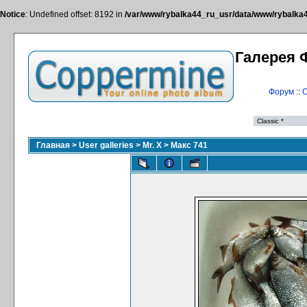
Notice
: Undefined offset: 8192 in
/var/www/rybalka44_ru_usr/data/www/rybalka44
Галерея 
Форум
::
С
Главная
>
User galleries
>
Mr. X
>
Макс 741