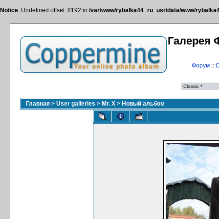
Notice
: Undefined offset: 8192 in
/var/www/rybalka44_ru_usr/data/www/rybalka44
Галерея 
Форум
::
С
Главная
>
User galleries
>
Mr. X
>
Новый альбом