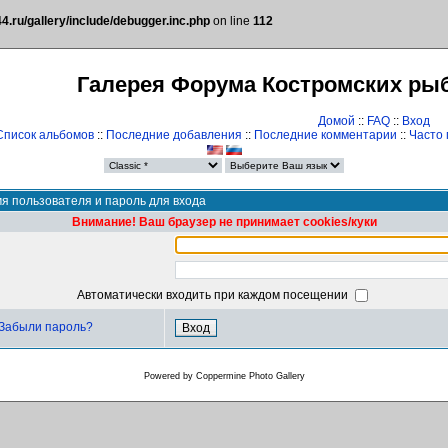
.ru/gallery/include/debugger.inc.php
on line
112
Галерея Форума Костромских ры
Домой
::
FAQ
::
Вход
Список альбомов
::
Последние добавления
::
Последние комментарии
::
Часто
я пользователя и пароль для входа
Внимание! Ваш браузер не принимает cookies/куки
Автоматически входить при каждом посещении
Забыли пароль?
Powered by
Coppermine Photo Gallery