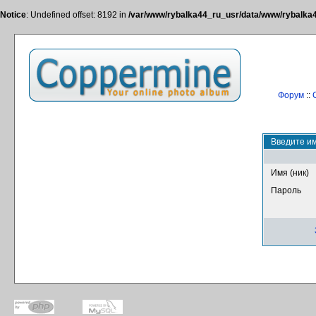
Notice
: Undefined offset: 8192 in
/var/www/rybalka44_ru_usr/data/www/rybalka44
Форум
::
Введите им
Имя (ник)
Пароль