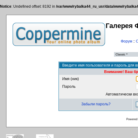
Notice
: Undefined offset: 8192 in
/var/www/rybalka44_ru_usr/data/www/rybalka44
Галерея 
Форум
::
С
Введите имя пользователя и пароль для в
Внимание! Ваш бра
Имя (ник)
Пароль
Автоматически вх
Забыли пароль?
Powered