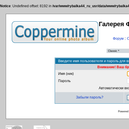
Notice
: Undefined offset: 8192 in
/var/www/rybalka44_ru_usr/data/www/rybalka44
Галерея 
Форум
::
С
Введите имя пользователя и пароль для в
Внимание! Ваш бра
Имя (ник)
Пароль
Автоматически вх
Забыли пароль?
Powered