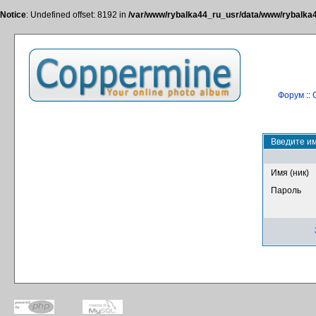
Notice
: Undefined offset: 8192 in
/var/www/rybalka44_ru_usr/data/www/rybalka44
Форум
::
Введите им
Имя (ник)
Пароль