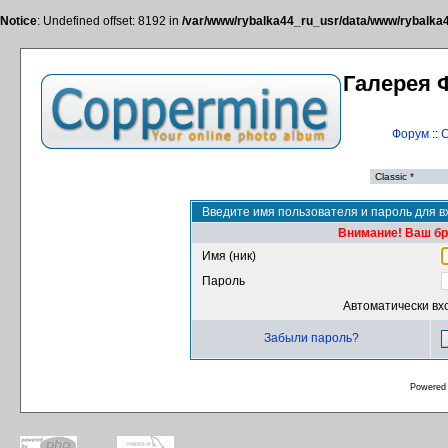
Notice
: Undefined offset: 8192 in
/var/www/rybalka44_ru_usr/data/www/rybalka44
Галерея 
Форум
::
С
Введите имя пользователя и пароль для в
Внимание! Ваш бра
Имя (ник)
Пароль
Автоматически вх
Забыли пароль?
Powered