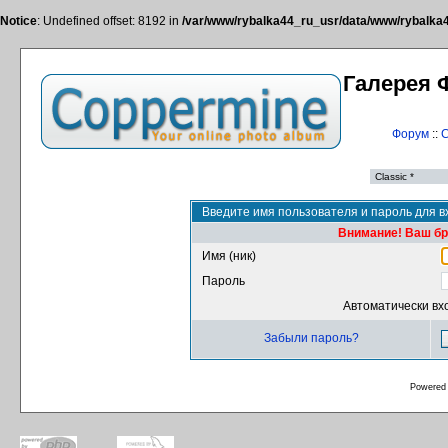
Notice
: Undefined offset: 8192 in
/var/www/rybalka44_ru_usr/data/www/rybalka44
Галерея 
Форум
::
С
Введите имя пользователя и пароль для в
Внимание! Ваш бра
Имя (ник)
Пароль
Автоматически вх
Забыли пароль?
Powered