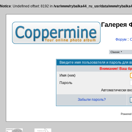
Notice
: Undefined offset: 8192 in
/var/www/rybalka44_ru_usr/data/www/rybalka44
Галерея 
Форум
::
С
Введите имя пользователя и пароль для в
Внимание! Ваш бра
Имя (ник)
Пароль
Автоматически вх
Забыли пароль?
Powered