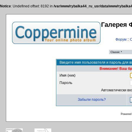
Notice
: Undefined offset: 8192 in
/var/www/rybalka44_ru_usr/data/www/rybalka44
Галерея 
Форум
::
С
Введите имя пользователя и пароль для в
Внимание! Ваш бра
Имя (ник)
Пароль
Автоматически вх
Забыли пароль?
Powered