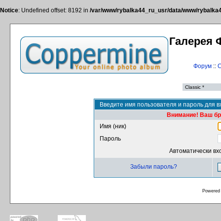
Notice
: Undefined offset: 8192 in
/var/www/rybalka44_ru_usr/data/www/rybalka44
Галерея 
Форум
::
С
Введите имя пользователя и пароль для в
Внимание! Ваш бра
Имя (ник)
Пароль
Автоматически вх
Забыли пароль?
Powered