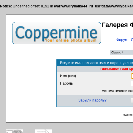
Notice
: Undefined offset: 8192 in
/var/www/rybalka44_ru_usr/data/www/rybalka44
Галерея 
Форум
::
С
Введите имя пользователя и пароль для в
Внимание! Ваш бра
Имя (ник)
Пароль
Автоматически вх
Забыли пароль?
Powered