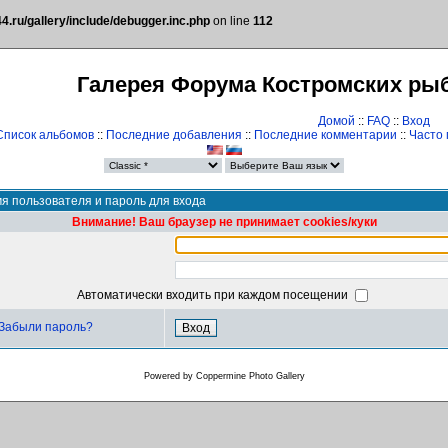
.ru/gallery/include/debugger.inc.php
on line
112
Галерея Форума Костромских ры
Домой
::
FAQ
::
Вход
Список альбомов
::
Последние добавления
::
Последние комментарии
::
Часто
я пользователя и пароль для входа
Внимание! Ваш браузер не принимает cookies/куки
Автоматически входить при каждом посещении
Забыли пароль?
Powered by
Coppermine Photo Gallery