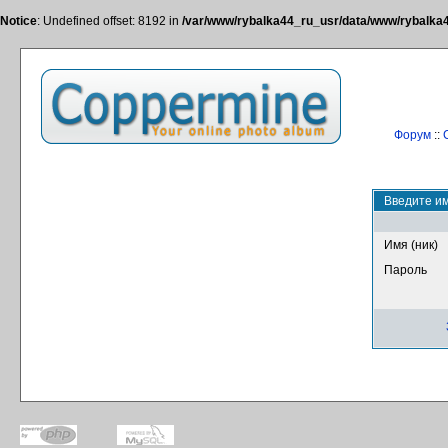
Notice
: Undefined offset: 8192 in
/var/www/rybalka44_ru_usr/data/www/rybalka44
Форум
::
Введите им
Имя (ник)
Пароль