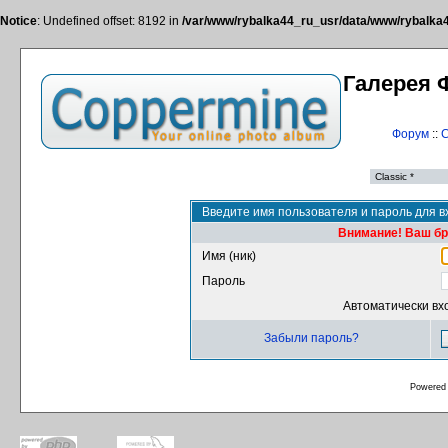
Notice
: Undefined offset: 8192 in
/var/www/rybalka44_ru_usr/data/www/rybalka44
Галерея 
Форум
::
С
Введите имя пользователя и пароль для в
Внимание! Ваш бра
Имя (ник)
Пароль
Автоматически вх
Забыли пароль?
Powered