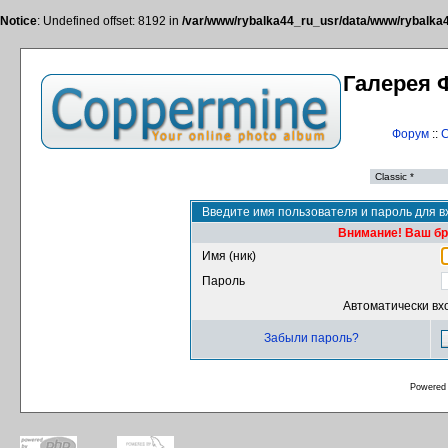
Notice
: Undefined offset: 8192 in
/var/www/rybalka44_ru_usr/data/www/rybalka44
Галерея 
Форум
::
С
Введите имя пользователя и пароль для в
Внимание! Ваш бра
Имя (ник)
Пароль
Автоматически вх
Забыли пароль?
Powered