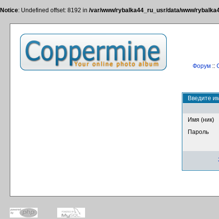
Notice
: Undefined offset: 8192 in
/var/www/rybalka44_ru_usr/data/www/rybalka44
Форум
::
Введите им
Имя (ник)
Пароль