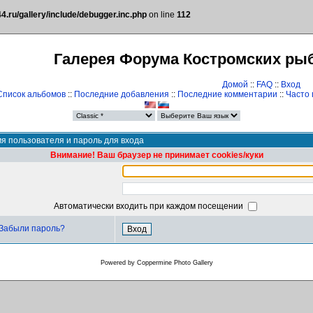
.ru/gallery/include/debugger.inc.php
on line
112
Галерея Форума Костромских ры
Домой
::
FAQ
::
Вход
Список альбомов
::
Последние добавления
::
Последние комментарии
::
Часто
я пользователя и пароль для входа
Внимание! Ваш браузер не принимает cookies/куки
Автоматически входить при каждом посещении
Забыли пароль?
Powered by
Coppermine Photo Gallery