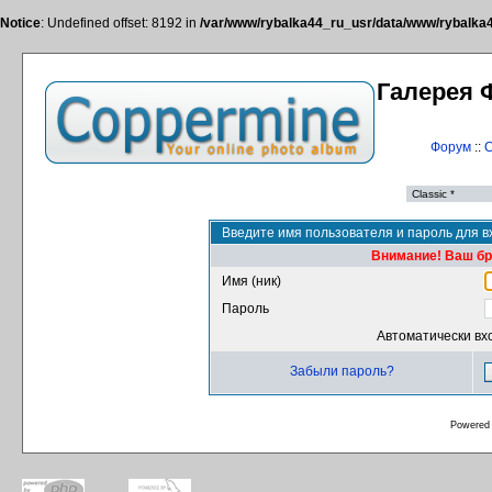
Notice
: Undefined offset: 8192 in
/var/www/rybalka44_ru_usr/data/www/rybalka44
Галерея 
Форум
::
С
Введите имя пользователя и пароль для в
Внимание! Ваш бра
Имя (ник)
Пароль
Автоматически вх
Забыли пароль?
Powered