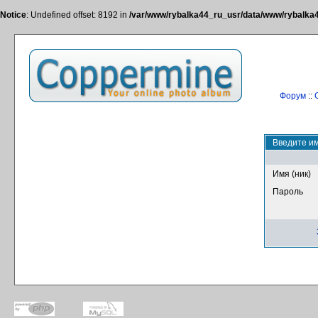
Notice
: Undefined offset: 8192 in
/var/www/rybalka44_ru_usr/data/www/rybalka44
Форум
::
Введите им
Имя (ник)
Пароль