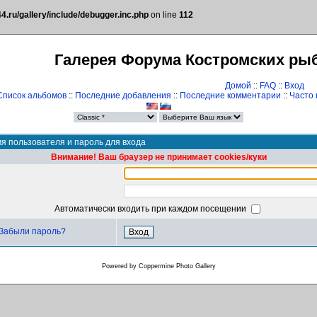
.ru/gallery/include/debugger.inc.php
on line
112
Галерея Форума Костромских ры
Домой
::
FAQ
::
Вход
Список альбомов
::
Последние добавления
::
Последние комментарии
::
Часто
я пользователя и пароль для входа
Внимание! Ваш браузер не принимает cookies/куки
Автоматически входить при каждом посещении
Забыли пароль?
Powered by
Coppermine Photo Gallery