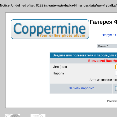
Notice
: Undefined offset: 8192 in
/var/www/rybalka44_ru_usr/data/www/rybalka44
Галерея 
Форум
::
С
Введите имя пользователя и пароль для в
Внимание! Ваш бра
Имя (ник)
Пароль
Автоматически вх
Забыли пароль?
Powered