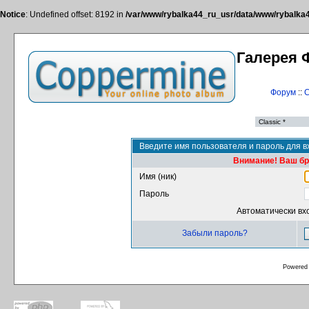
Notice
: Undefined offset: 8192 in
/var/www/rybalka44_ru_usr/data/www/rybalka44
Галерея 
Форум
::
С
Введите имя пользователя и пароль для в
Внимание! Ваш бра
Имя (ник)
Пароль
Автоматически вх
Забыли пароль?
Powered