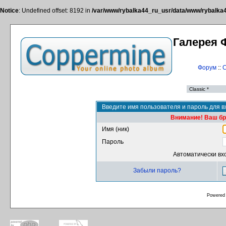
Notice
: Undefined offset: 8192 in
/var/www/rybalka44_ru_usr/data/www/rybalka44
Галерея 
Форум
::
С
Введите имя пользователя и пароль для в
Внимание! Ваш бра
Имя (ник)
Пароль
Автоматически вх
Забыли пароль?
Powered