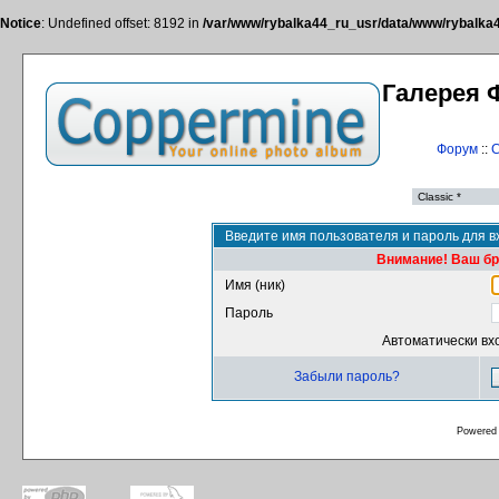
Notice
: Undefined offset: 8192 in
/var/www/rybalka44_ru_usr/data/www/rybalka44
Галерея 
Форум
::
С
Введите имя пользователя и пароль для в
Внимание! Ваш бра
Имя (ник)
Пароль
Автоматически вх
Забыли пароль?
Powered