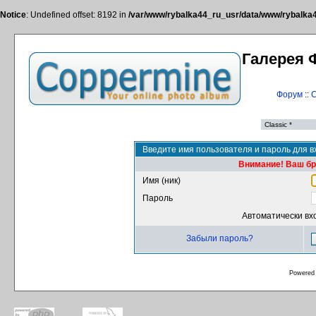
Notice
: Undefined offset: 8192 in
/var/www/rybalka44_ru_usr/data/www/rybalka44
Галерея 
Форум
::
С
Введите имя пользователя и пароль для в
Внимание! Ваш бра
Имя (ник)
Пароль
Автоматически вх
Забыли пароль?
Powered