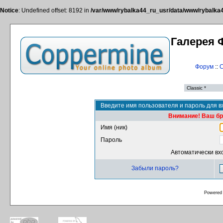
Notice
: Undefined offset: 8192 in
/var/www/rybalka44_ru_usr/data/www/rybalka44
Галерея 
Форум
::
С
Введите имя пользователя и пароль для в
Внимание! Ваш бра
Имя (ник)
Пароль
Автоматически вх
Забыли пароль?
Powered