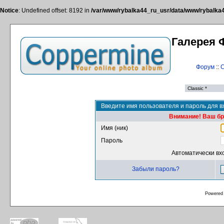
Notice
: Undefined offset: 8192 in
/var/www/rybalka44_ru_usr/data/www/rybalka44
Галерея 
Форум
::
С
Введите имя пользователя и пароль для в
Внимание! Ваш бра
Имя (ник)
Пароль
Автоматически вх
Забыли пароль?
Powered