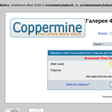
Notice
: Undefined offset: 8192 in
/var/www/rybalka44_ru_usr/data/www/rybalka44
Галерея 
Форум
::
С
Введите имя пользователя и пароль для в
Внимание! Ваш бра
Имя (ник)
Пароль
Автоматически вх
Забыли пароль?
Powered