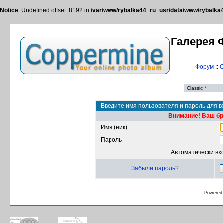
Notice
: Undefined offset: 8192 in
/var/www/rybalka44_ru_usr/data/www/rybalka44
Галерея 
Форум
::
С
Введите имя пользователя и пароль для в
Внимание! Ваш бра
Имя (ник)
Пароль
Автоматически вх
Забыли пароль?
Powered