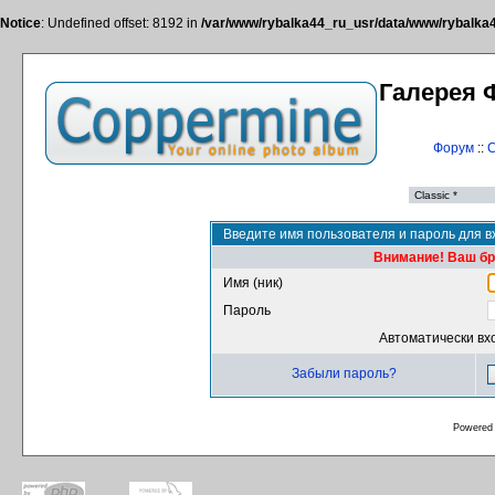
Notice
: Undefined offset: 8192 in
/var/www/rybalka44_ru_usr/data/www/rybalka44
Галерея 
Форум
::
С
Введите имя пользователя и пароль для в
Внимание! Ваш бра
Имя (ник)
Пароль
Автоматически вх
Забыли пароль?
Powered