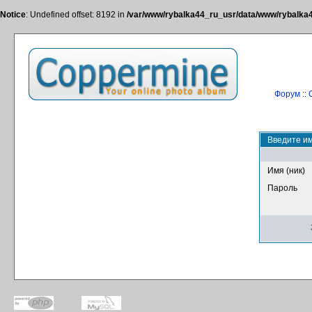
Notice
: Undefined offset: 8192 in
/var/www/rybalka44_ru_usr/data/www/rybalka44
Форум
::
Введите им
Имя (ник)
Пароль