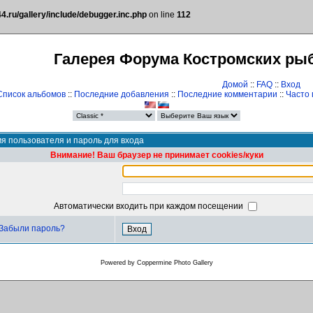
.ru/gallery/include/debugger.inc.php
on line
112
Галерея Форума Костромских ры
Домой
::
FAQ
::
Вход
Список альбомов
::
Последние добавления
::
Последние комментарии
::
Часто
я пользователя и пароль для входа
Внимание! Ваш браузер не принимает cookies/куки
Автоматически входить при каждом посещении
Забыли пароль?
Powered by
Coppermine Photo Gallery