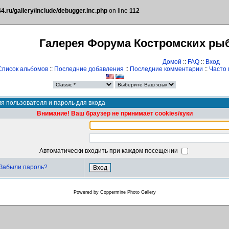
.ru/gallery/include/debugger.inc.php
on line
112
Галерея Форума Костромских ры
Домой
::
FAQ
::
Вход
Список альбомов
::
Последние добавления
::
Последние комментарии
::
Часто
я пользователя и пароль для входа
Внимание! Ваш браузер не принимает cookies/куки
Автоматически входить при каждом посещении
Забыли пароль?
Powered by
Coppermine Photo Gallery