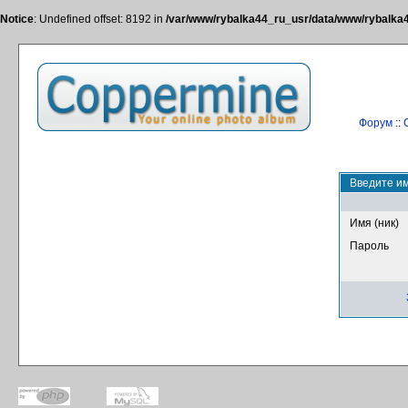
Notice
: Undefined offset: 8192 in
/var/www/rybalka44_ru_usr/data/www/rybalka44
Форум
::
Введите им
Имя (ник)
Пароль