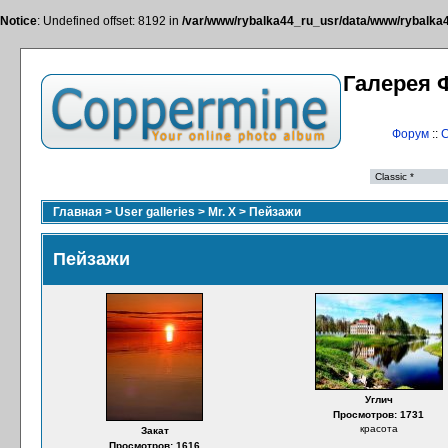
Notice
: Undefined offset: 8192 in
/var/www/rybalka44_ru_usr/data/www/rybalka44
Галерея 
Форум
::
С
Главная
>
User galleries
>
Mr. X
>
Пейзажи
Пейзажи
Углич
Просмотров: 1731
красота
Закат
Просмотров: 1616