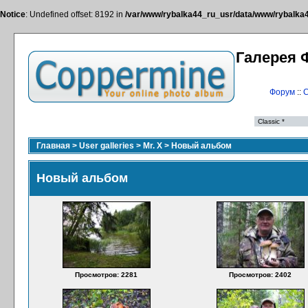
Notice
: Undefined offset: 8192 in
/var/www/rybalka44_ru_usr/data/www/rybalka44
Галерея 
Форум
::
С
Главная
>
User galleries
>
Mr. X
>
Новый альбом
Новый альбом
Просмотров: 2281
Просмотров: 2402