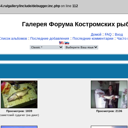
.ru/gallery/include/debugger.inc.php
on line
112
Галерея Форума Костромских ры
Домой
::
FAQ
::
Вход
Список альбомов
::
Последние добавления
::
Последние комментарии
::
Часто
Просмотров: 1839
Просмотров: 2136
саметский судачег (на джиг)