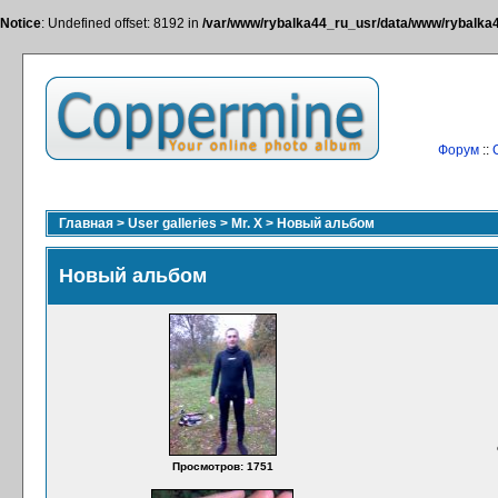
Notice
: Undefined offset: 8192 in
/var/www/rybalka44_ru_usr/data/www/rybalka44
Форум
::
Главная
>
User galleries
>
Mr. X
>
Новый альбом
Новый альбом
Просмотров: 1751