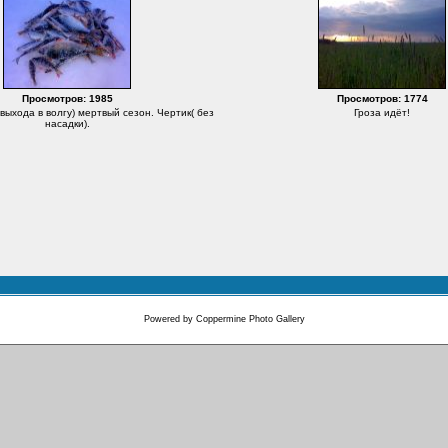
Просмотров: 1985
Просмотров: 1774
ыхода в волгу) мертвый сезон. Чертик( без
Гроза идёт!
насадки).
Powered by
Coppermine Photo Gallery